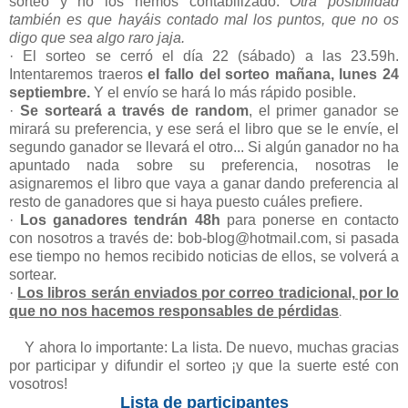
sorteo y no los hemos contabilizado.
Otra posibilidad
también es que hayáis contado mal los puntos, que no os
digo que sea algo raro jaja.
· El sorteo se cerró el día 22 (sábado) a las 23.59h.
Intentaremos traeros
el fallo del sorteo mañana, lunes 24
septiembre.
Y el envío se hará lo más rápido posible.
·
Se sorteará a través de random
, el primer ganador se
mirará su preferencia, y ese será el libro que se le envíe, el
segundo ganador se llevará el otro... Si algún ganador no ha
apuntado nada sobre su preferencia, nosotras le
asignaremos el libro que vaya a ganar dando preferencia al
resto de ganadores que si haya puesto cuáles prefiere.
·
Los ganadores tendrán 48h
para ponerse en contacto
con nosotros a través de: bob-blog@hotmail.com, si pasada
ese tiempo no hemos recibido noticias de ellos, se volverá a
sortear.
·
Los libros serán enviados por correo tradicional, por lo
.
que no nos hacemos responsables de pérdidas
Y ahora lo importante: La lista. De nuevo, muchas gracias
por participar y difundir el sorteo ¡y que la suerte esté con
vosotros!
Lista de participantes