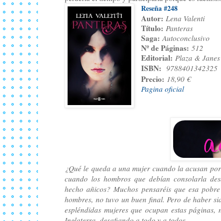
Reseña #248
Autor:
Lena Valenti
Título:
Panteras
Saga:
Autoconclusivo
Nº de Páginas:
512
Editorial:
Plaza & Jane
ISBN:
9788401342325
Precio:
18,90 €
Pagina oficial
¿Qué le queda a una mujer cuando la acusan por
cuando los hombros que debían consolarla d
hecho añicos? Muchos pensaréis que esa pobre 
hombres, no tuvo un buen final. Pero de haber sid
espléndidas mujeres que ocupan estas páginas, n
Inglaterra, desafiando a todo y a todos.