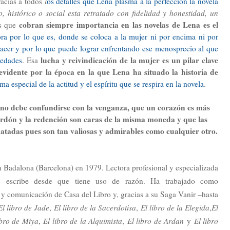
acias a todos
l
os detalles que Lena plasma a la perfección la novela
o, histórico o social esta retratado con fidelidad y honestidad, un
cobran siempre importancia en las novelas de Lena es el
s que
ora por lo que es, donde se coloca a la mujer ni por encima ni por
acer y por lo que puede lograr
enfrentando ese menosprecio al que
lucha y reivindicación de la mujer es un pilar clave
iedades
. Esa
evidente por la época en la que Lena ha situado la historia de
ma especial de la actitud y el espíritu que se respira en la novela
.
 no debe confundirse con la venganza, que un corazón es más
 perdón y la redención son caras de la misma moneda y que las
atadas pues son tan valiosas y admirables como cualquier otro.
 Badalona (Barcelona) en 1979. Lectora profesional y especializada
a, escribe desde que tiene uso de razón. Ha trabajado como
 y comunicación de Casa del Libro y, gracias a su Saga Vanir –hasta
El libro de Jade
,
El libro de la Sacerdotisa
,
El libro de la Elegida
,
El
ibro de Miya
,
El libro de la Alquimista
,
El libro de Ardan
y
El libro