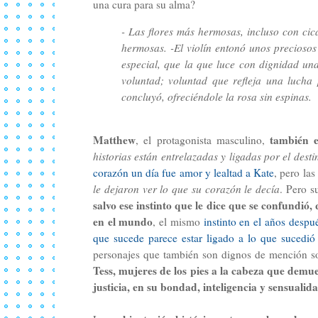
una cura para su alma?
- Las flores más hermosas, incluso con cic
hermosas. -El violín entonó unos preciosos
especial, que la que luce con dignidad un
voluntad; voluntad que refleja una lucha 
concluyó, ofreciéndole la rosa sin espinas.
Matthew
también e
, el protagonista masculino,
historias están entrelazadas y ligadas por el desti
corazón un día fue amor y lealtad a Kate
, pero las
le dejaron ver lo que su corazón le decía
. Pero s
salvo ese instinto que le dice que se confundi
en el mundo
, el mismo
instinto en el años despu
que sucede parece estar ligado a lo que sucedió
personajes que también son dignos de mención s
Tess, mujeres de los pies a la cabeza que demue
justicia, en su bondad, inteligencia y sensualid