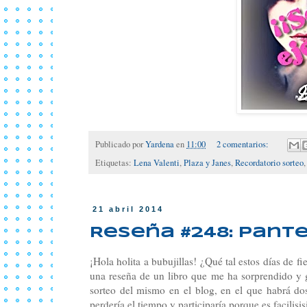
Publicado por
Yardena
en
11:00
2 comentarios:
Etiquetas:
Lena Valenti
,
Plaza y Janes
,
Recordatorio sorteo
21 abril 2014
Reseña #248: Pante
¡Hola holita a bubujillas! ¿Qué tal estos días de
una reseña de un libro que me ha sorprendido y 
sorteo del mismo en el blog, en el que habrá do
perdería el tiempo y participaría porque es facilisisi