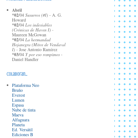
Abril
*02
/04
Susurros (#I)
- A. G.
Howard
*02
/04
Los indesiables
(Crónicas de Haven I) -
Maureen McGowan
*02
/04
La hermandad
Hojanegra (Mitos de Vendaval
I)
- Jose Antonio Ramírez
*03
/04
Y por eso rompimos
-
Daniel Handler
*03/
04
Bajo la noche Eterna
-
Veronica Rossi
*04
/04
Enlazados
- Carlos
Colaboran...
García Miranda
*04
/04
La trampa de los 18 (El
Plataforma Neo
rapto I)
- Erin Bowman
Bruño
*08
/04
Lola y el chico de al
Everest
lado
- Stephanie Perkins
Lumen
*09
/04
París, luna roja
-
Espasa
Blanca Álvarez
Nube de tinta
*11
/04
El caso de la pistola y
Maeva
el pastel de chocolate
- Ashley
Alfaguara
Miller, Zach Stentz
Planeta
*11
/04
El cuaderno de Aroha
-
Ed. Versátil
Frances Miralles
Ediciones B