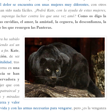
l dolor se encuentra con unas mujeres muy diferentes
, con otros
han sido nada fáciles.
¿Podrá Kate, con la ayuda de estas mujeres,
Como os digo la
so suponga luchar contra los que una vez amó?
s envidias, el amor, la amistad, la ceguera, la desconfianza, la
de los que resurgen las Panteras.
ra ha sabido
iendo así un
Kate
 a fin
.
,
ción
, de ser
italidad
, tras
una
 torna en
ncia se han
servadora y
jer que con
patraircal y
as y miradas
erza y valor
 vida y con las armas necesarias para vengarse
, pero ¿es la venganza