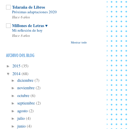
dragón
- P. C. y Kristin Cast
*??
/05
Como Desees
- Anabel
Telaraña de Libros
Botella
Próximas adaptaciones 2020
Hace 6 años
Millones de Letras ♥
Mi reflexión de hoy
Hace 8 años
Mostrar todo
Archivo del blog
2015
(35)
►
2014
(68)
▼
diciembre
(7)
►
noviembre
(2)
►
octubre
(6)
►
septiembre
(2)
►
agosto
(2)
►
julio
(4)
►
junio
(4)
►