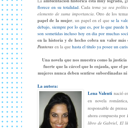
ambientación histórica esta muy lograda,
La
gr
florece en su totalidad
. Cada
tema ya sea polític
elemento de suma importancia
. Otro de los tema
papel de la mujer
, un papel en el que
se la val
debajo, siempre por lo que es, por lo que puede h
son sometidas incluso hoy en dia por muchas soc
en la historia y de hecho cobra un valor más 
Panteras
en la que
hasta el titulo ya posee un caris
Una novela que nos muestra como la justicia
fuerte que la cárcel que lo enjaula, que el
mujeres nunca deben sentirse subordinadas ni 
La autora:
Lena Valenti
nació en
en novela romántic
responsable de prensa
ahora compuesta por
libro de Gabriel
,
El l