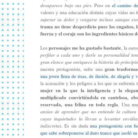
desaparece bajo sus pies
. Pero en
el camino de
valores y una educación distinta cuyas vidas no 
superar su dolor y vengarse incluso aunque e
trama no tiene desperdicio pues los engaños, la
fuerza y el coraje son los ingredientes básicos 
personajes me ha gustado bastante
Los
, la
auto
perfilar a cada uno y darle su personalidad ten
gran elenco que enriquece la historia de principio
gran trasforma
nuestra protagonista, sufre una
una joven llena de risas, de ilusión, de alegría y v
la acusación y los peligros a los que se enfrenta
mujer en la que la inteligencia y la elega
multiplicado convirtiéndola en cautelosa, ob
reservada, una felina en toda regla
. Una mu
ansias de aprender que no entiende la cultura 
cuyas inquietudes la llevan a levantar envidi
indiscretas
. Es sin duda
una protagonista con fu
que sabe sobreponerse al duro trance que asoló su