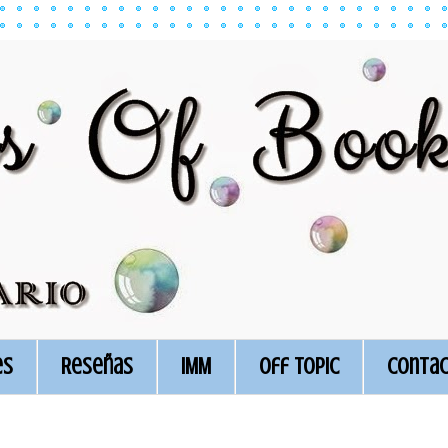
es
Reseñas
IMM
Off Topic
Conta