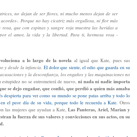
atrices, no dejan de ser flores, ni mucho menos dejan de ser
 acordes-. Porque no hay cicatriz más orgullosa, ni flor más
a rosa, que con espinas y sangre roja muestra las heridas a
por el amor, la vida y la libertad. Para ti, hermosa rosa -
voluciona a lo largo de la novela
al igual que Kate, pues sus
no y desde la infancia
.
El dolor que siente, el odio que guarda en su
acusaciones y la desconfianza, los engaños y las maquinaciones no
ni nada ni nadie importa
u estupidez no se entrometerá de nuevo,
ó, que se dejo engañar, que confió, que perdió a quien más amaba
és despierta para ver como su mundo se pone patas arriba y todo lo
 en el peor día de su vida, porque todo le recuerda a Kate
. Otros
Las Panteras, Ariel, Marian y
on las mujeres que ayudan a Kate,
stran la fuerza de sus valores y convicciones en sus actos, en su
ad.