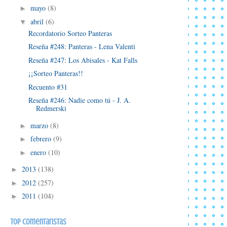
mayo
(8)
►
abril
(6)
▼
Recordatorio Sorteo Panteras
Reseña #248: Panteras - Lena Valenti
Reseña #247: Los Abisales - Kat Falls
¡¡Sorteo Panteras!!
Recuento #31
Reseña #246: Nadie como tú - J. A.
Redmerski
marzo
(8)
►
febrero
(9)
►
enero
(10)
►
2013
(138)
►
2012
(257)
►
2011
(104)
►
Top comentaristas